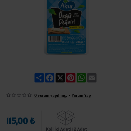
Share
Facebook
X
Pinterest
WhatsApp
Email
0 yorum yapılmış.
-
Yorum Yap
115,00 ₺
Koli İçi Adeti 12 Adet