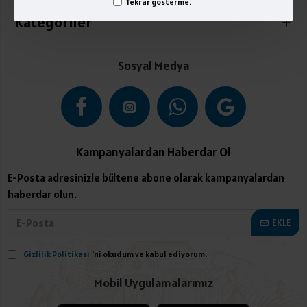
Tekrar gösterme.
Kategoriler
Sosyal Medya
Kampanyalardan Haberdar Ol
E-Posta adresinizle bültene abone olarak kampanyalardan
haberdar olun.
EKLE
Gizlilik Politikası
'ni okudum ve kabul ediyorum.
Mobil Uygulamalarımız