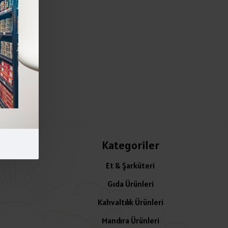
Kategoriler
Et & Şarküteri
Gıda Ürünleri
Kahvaltılık Ürünleri
Mandıra Ürünleri