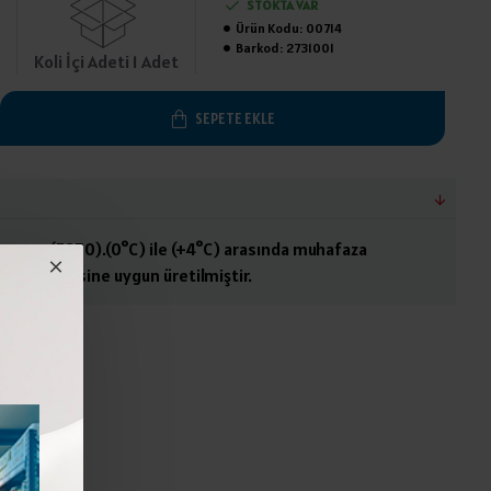
STOKTA VAR
Ürün Kodu:
00714
Barkod:
2731001
Koli İçi Adeti 1 Adet
SEPETE EKLE
oruyucu (E250).(0°C) ile (+4°C) arasında muhafaza
Gıda Kodeksine uygun üretilmiştir.