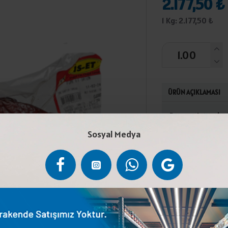
2.177,50 ₺
1 Kg: 2.177,50 ₺
ÜRÜN AÇIKLAMASI
Dana eti, tuz, k
edilmelidir.Türk 
Sosyal Medya