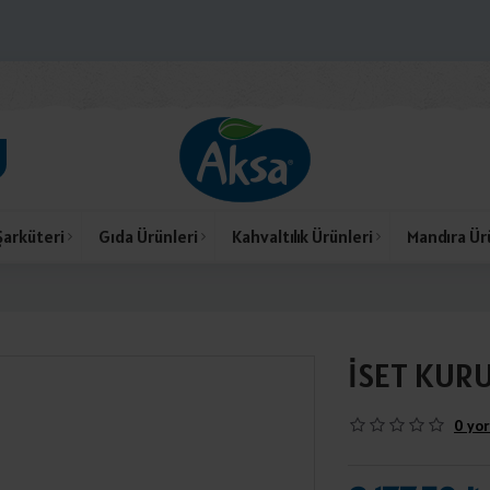
Şarküteri
Gıda Ürünleri
Kahvaltılık Ürünleri
Mandıra Ür
İSET KUR
0 yor