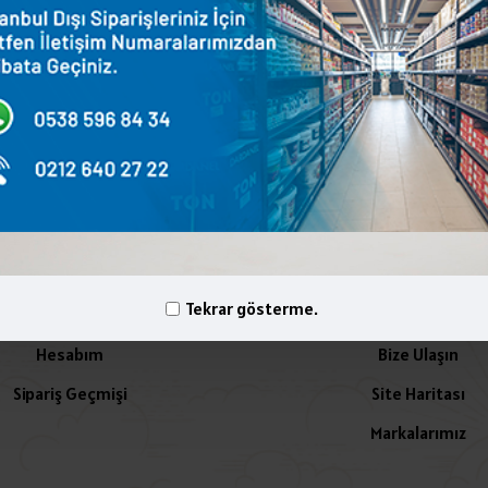
terest
WhatsApp
Email
yelik İşlemleri
İletişim
Tekrar gösterme.
Hesabım
Bize Ulaşın
Sipariş Geçmişi
Site Haritası
Markalarımız