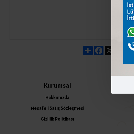
Share
Facebook
X
Pin
Kurumsal
Ü
Hakkımızda
Mesafeli Satış Sözleşmesi
Gizlilik Politikası