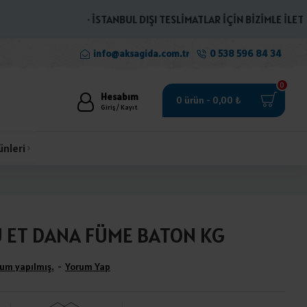
· İSTANBUL DIŞI TESLİMATLAR İÇİN BİZİMLE İLETİŞİME
info@aksagida.com.tr
0 538 596 84 34
0
Hesabım
0 ürün - 0,00 ₺
Giriş / Kayıt
ünleri
U ET DANA FÜME BATON KG
um yapılmış.
-
Yorum Yap