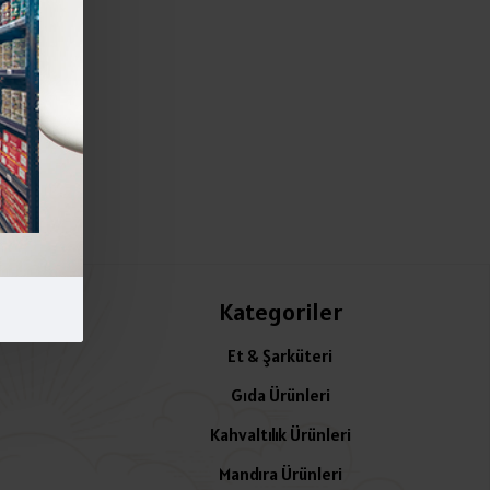
Kategoriler
Et & Şarküteri
Gıda Ürünleri
Kahvaltılık Ürünleri
Mandıra Ürünleri