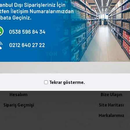
terest
WhatsApp
Email
yelik İşlemleri
İletişim
Tekrar gösterme.
Hesabım
Bize Ulaşın
Sipariş Geçmişi
Site Haritası
Markalarımız