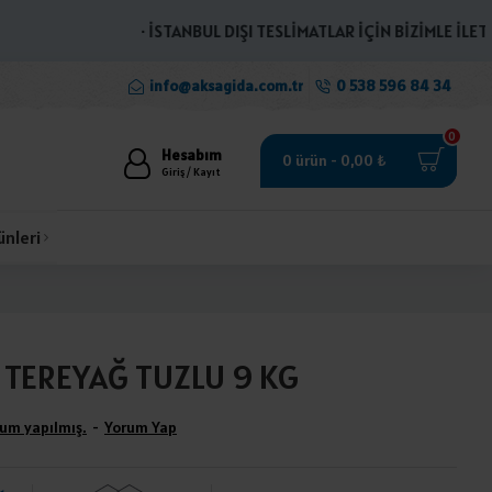
· İSTANBUL DIŞI TESLİMATLAR İÇİN BİZİMLE İLETİŞİME
info@aksagida.com.tr
0 538 596 84 34
0
Hesabım
0 ürün - 0,00 ₺
Giriş / Kayıt
ünleri
 TEREYAĞ TUZLU 9 KG
um yapılmış.
-
Yorum Yap