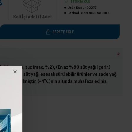
₺
STOKTA VAR
Ürün Kodu:
02277
Barkod:
8697820680103
Koli İçi Adeti 1 Adet
SEPETE EKLE
ütü kreması, tuz (max. %2), (En az %80 süt yağı içerir.)
 Tereyağı, süt yağı esesalı sürülebilir ürünler ve sade yağ
larak üretilmiştir. (+4°C)nin altında muhafaza ediniz.