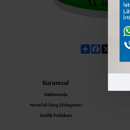
Share
Facebook
X
Pin
Kurumsal
Ü
Hakkımızda
Mesafeli Satış Sözleşmesi
Gizlilik Politikası