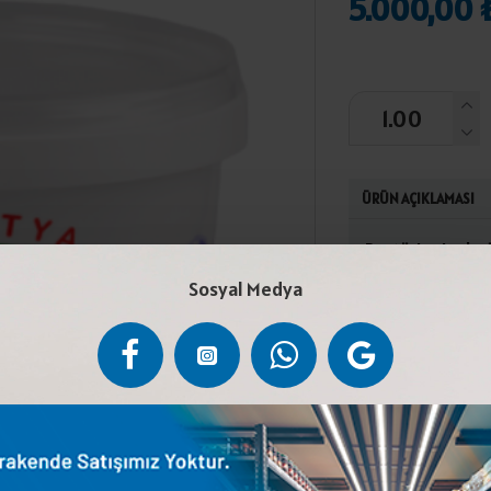
5.000,00 
ÜRÜN AÇIKLAMASI
Pastörize inek s
Türk Gıda Kodeksi
Sosyal Medya
tebliğine uygun o
Laktoz İçerir.