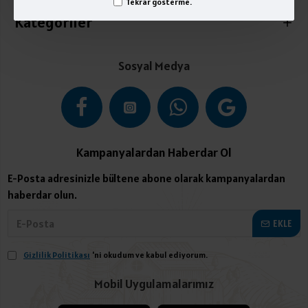
Tekrar gösterme.
Kategoriler
Sosyal Medya
Kampanyalardan Haberdar Ol
E-Posta adresinizle bültene abone olarak kampanyalardan
haberdar olun.
EKLE
Gizlilik Politikası
'ni okudum ve kabul ediyorum.
Mobil Uygulamalarımız