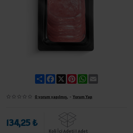
Share
Facebook
X
Pinterest
WhatsApp
Email
0 yorum yapılmış.
-
Yorum Yap
134,25 ₺
Koli İçi Adeti 1 Adet