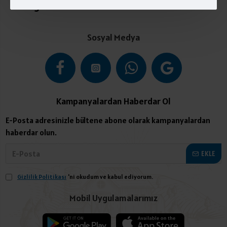
Kategoriler
Sosyal Medya
Kampanyalardan Haberdar Ol
E-Posta adresinizle bültene abone olarak kampanyalardan
haberdar olun.
EKLE
Gizlilik Politikası
'ni okudum ve kabul ediyorum.
Mobil Uygulamalarımız