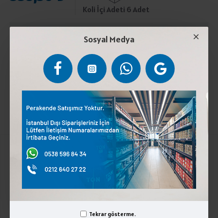
Koli İçi Adeti 6 Adet
ÜRÜN AÇIKLAMASI
Sosyal Medya
Bal. Oda sıcaklığında saklayınız.Bir yaşın altındaki
çocuklar tüketmemelidir.
Kurumsal
Üyelik İşlemleri
İletişim
Tekrar gösterme.