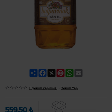
Share
Facebook
X
Pinterest
WhatsApp
Email
0 yorum yapılmış.
-
Yorum Yap
559,50 ₺