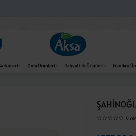
Şarküteri
Gıda Ürünleri
Kahvaltılık Ürünleri
Mandıra Ür
ŞAHİNOĞL
0 yor