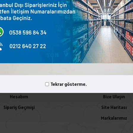
terest
WhatsApp
Email
yelik İşlemleri
İletişim
Tekrar gösterme.
Hesabım
Bize Ulaşın
Sipariş Geçmişi
Site Haritası
Markalarımız