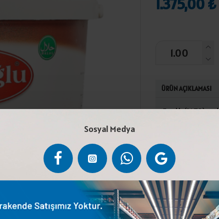
1.375,00 ₺
ÜRÜN AÇIKLAMASI
Fındık (%70), şek
yerde saklayınız.
Sosyal Medya
yumurta, ceviz, y