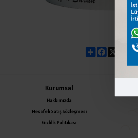
Share
Facebook
X
Pin
Kurumsal
Ü
Hakkımızda
Mesafeli Satış Sözleşmesi
Gizlilik Politikası