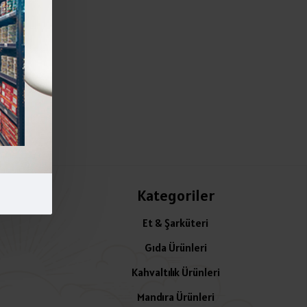
Kategoriler
Et & Şarküteri
Gıda Ürünleri
Kahvaltılık Ürünleri
Mandıra Ürünleri