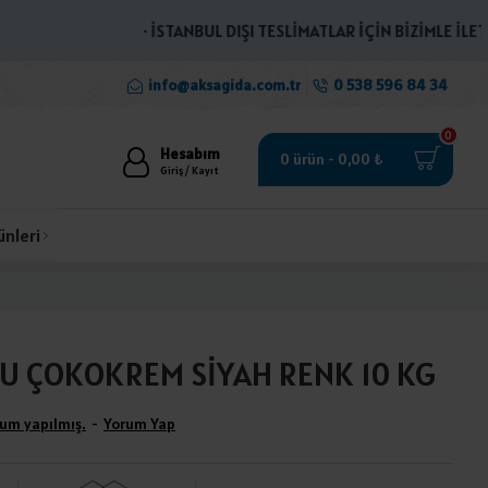
· İSTANBUL DIŞI TESLİMATLAR İÇİN BİZİMLE İLETİŞİME
info@aksagida.com.tr
0 538 596 84 34
0
Hesabım
0 ürün - 0,00 ₺
Giriş / Kayıt
ünleri
U ÇOKOKREM SİYAH RENK 10 KG
um yapılmış.
-
Yorum Yap