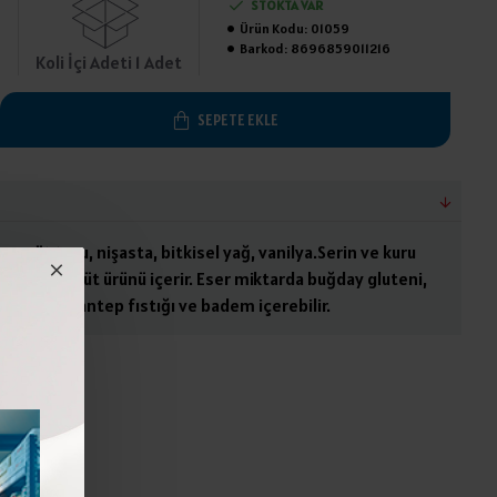
STOKTA VAR
Ürün Kodu:
01059
Barkod:
8696859011216
Koli İçi Adeti 1 Adet
SEPETE EKLE
er, süt tozu, nişasta, bitkisel yağ, vanilya.Serin ve kuru
 Fındık ve süt ürünü içerir. Eser miktarda buğday gluteni,
er fıstığı, antep fıstığı ve badem içerebilir.