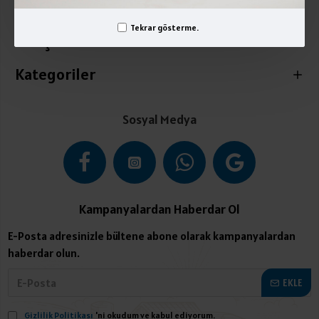
Üyelik İşlemleri
Tekrar gösterme.
İletişim
Kategoriler
Sosyal Medya
Kampanyalardan Haberdar Ol
E-Posta adresinizle bültene abone olarak kampanyalardan
haberdar olun.
EKLE
Gizlilik Politikası
'ni okudum ve kabul ediyorum.