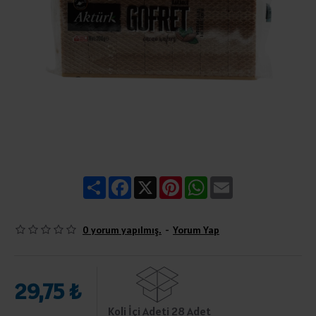
Share
Facebook
X
Pinterest
WhatsApp
Email
0 yorum yapılmış.
-
Yorum Yap
29,75 ₺
Koli İçi Adeti 28 Adet