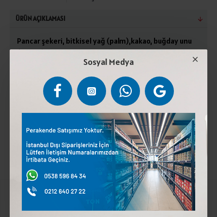
ÜRÜN AÇIKLAMASI
Pancar şekeri, bitkisel yağ (palm),kakao, buğday unu
(gluten), mısır nişastası, yağsız süt tozu, peynir altı
Sosyal Medya
suyu tozu, doğala özdeş aroma vanilin, emülgatör
(lesitin). Gofret yaprağı %25: Buğday unu (gluten
içerir), kabartıcılar (sodyum bikarbonat (E500) ),
amonyum bikarbonat (E503), tuz. Serin ve kuru yerde
saklayınız. Buğday gluteni ve süt ürünleri içerir.
Kurumsal