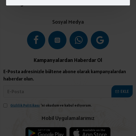
Kategoriler
Sosyal Medya
Kampanyalardan Haberdar Ol
E-Posta adresinizle bültene abone olarak kampanyalardan
haberdar olun.
EKLE
Gizlilik Politikası
'ni okudum ve kabul ediyorum.
Mobil Uygulamalarımız