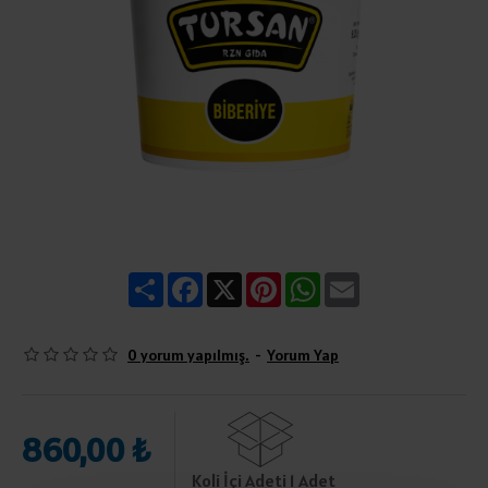
Share
Facebook
X
Pinterest
WhatsApp
Email
0 yorum yapılmış.
-
Yorum Yap
860,00 ₺
Koli İçi Adeti 1 Adet