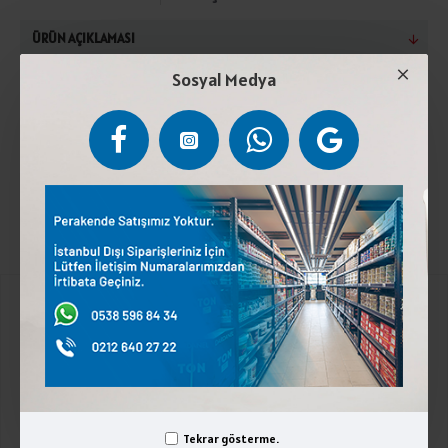
ÜRÜN AÇIKLAMASI
Sosyal Medya
Biber,Su,Tuz,Renklendirici(E-102),Asetik Asit(E-
260),Sitrik Asit(E-330). Serin ve kuru yerde
saklayınız.Türk Gıda Kodeksine Uygundur.
Kurumsal
Üyelik İşlemleri
İletişim
Tekrar gösterme.