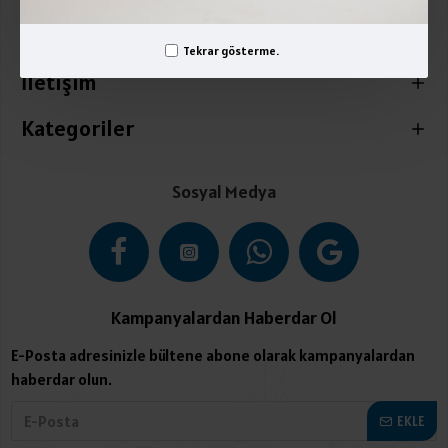
Üyelik İşlemleri
Tekrar gösterme.
İletişim
Kategoriler
Sosyal Medya
Kampanyalardan Haberdar Ol
E-Posta adresinizle bültene abone olarak kampanyalardan
haberdar olun.
EKLE