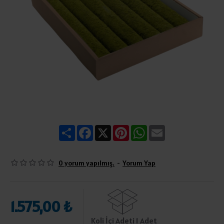
Share
Facebook
X
Pinterest
WhatsApp
Email
0 yorum yapılmış.
-
Yorum Yap
1.575,00 ₺
Koli İçi Adeti 1 Adet