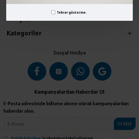
Üyelik İşlemleri
Tekrar gösterme.
İletişim
Kategoriler
Sosyal Medya
Kampanyalardan Haberdar Ol
E-Posta adresinizle bültene abone olarak kampanyalardan
haberdar olun.
EKLE
Gizlilik Politikası
'ni okudum ve kabul ediyorum.