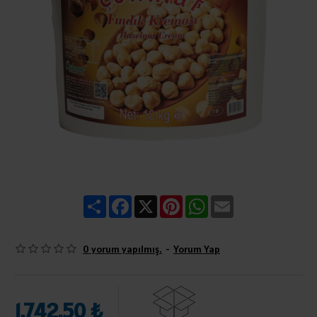
Share
Facebook
X
Pinterest
WhatsApp
Email
0 yorum yapılmış.
-
Yorum Yap
1.742,50 ₺