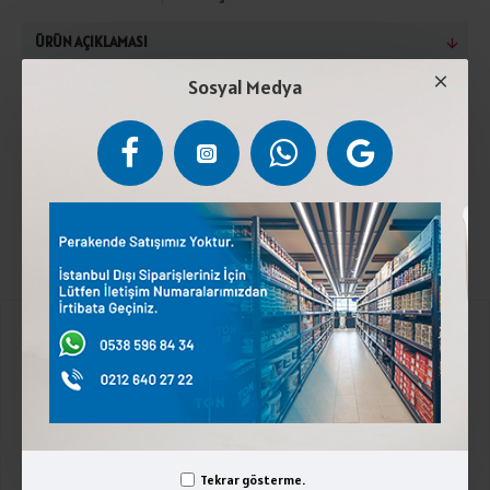
ÜRÜN AÇIKLAMASI
Sosyal Medya
Pastörize inek sütü, peynir mayası, peynir kültürü,
stabilizatör (Kalsiyum klorür).2°C ile 4°C arasında
saklayınız. Laktoz İçerir.
Kurumsal
Üyelik İşlemleri
İletişim
Tekrar gösterme.