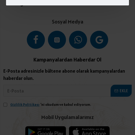
Kategoriler
Sosyal Medya
Kampanyalardan Haberdar Ol
E-Posta adresinizle bültene abone olarak kampanyalardan
haberdar olun.
EKLE
Gizlilik Politikası
'ni okudum ve kabul ediyorum.
Mobil Uygulamalarımız