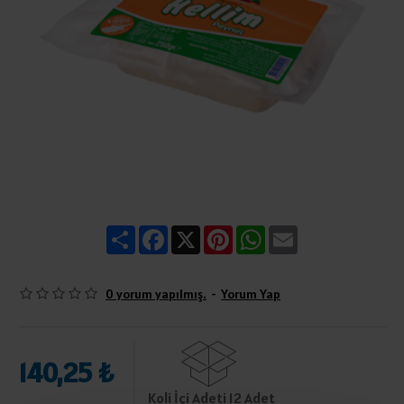
Share
Facebook
X
Pinterest
WhatsApp
Email
0 yorum yapılmış.
-
Yorum Yap
140,25 ₺
Koli İçi Adeti 12 Adet