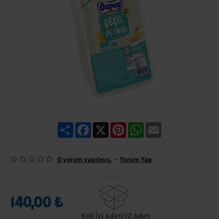
Share
Facebook
X
Pinterest
WhatsApp
Email
0 yorum yapılmış.
-
Yorum Yap
140,00 ₺
Koli İçi Adeti 12 Adet