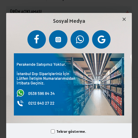
ÜRÜN AÇIKLAMASI
Sosyal Medya
Pastörize inek sütü, peynir mayası, peynir kültürü, tuz.
+4°C / +6°C De Muhafaza Ediniz.Laktoz İçerir.
Kurumsal
Üyelik İşlemleri
İletişim
Kategoriler
Tekrar gösterme.