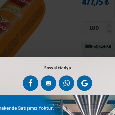
477,75 ₺
ÜRÜN AÇIKLAMASI
Hindi Eti, Antep
Nişastası,Tuz,Su
Sosyal Medya
Verici,Sarımsak
Proteini,Süt Prot
Ürünlerimiz İsla
hazırlanmıştır. T
muhafaza Ediniz. 
Soya Proteini,Lak