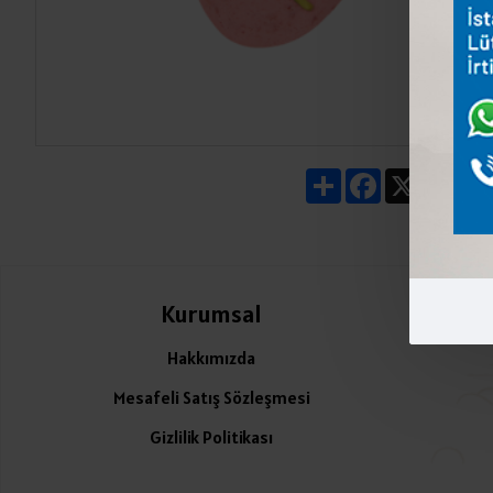
Share
Facebook
X
Pin
Kurumsal
Ü
Hakkımızda
Mesafeli Satış Sözleşmesi
Gizlilik Politikası