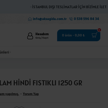
· İSTANBUL DIŞI TESLİMATLAR İÇİN BİZİMLE İLETİŞİME
info@aksagida.com.tr
0 538 596 84 34
0
Hesabım
0 ürün - 0,00 ₺
Giriş / Kayıt
ünleri
AM HİNDİ FISTIKLI 1250 GR
um yapılmış.
-
Yorum Yap