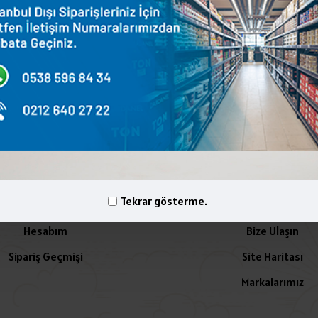
terest
WhatsApp
Email
yelik İşlemleri
İletişim
Tekrar gösterme.
Hesabım
Bize Ulaşın
Sipariş Geçmişi
Site Haritası
Markalarımız