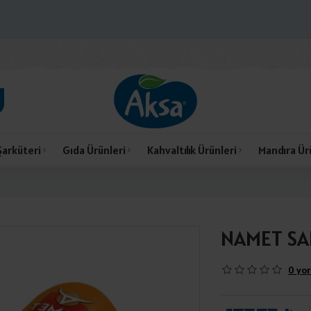
Şarküteri
Gıda Ürünleri
Kahvaltılık Ürünleri
Mandıra Ür
NAMET SAL
0 yor