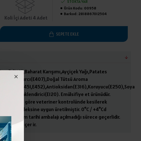
STOKTA VAR
Ürün Kodu:
00958
Barkod:
2818867012504
Koli İçi Adeti 4 Adet
SEPETE EKLE
 Fıstığı(%3),Baharat Karışımı,Ayçiçek Yağı,Patates
,Kıvam Arttırcı(E407),Doğal Tütsü Aroma
,Stabilizör(E451,E452),Antioksidan(E316),Koruyucu(E250),Soya
eini Ve Renklendirici(E120). Emülsifiye et ürünüdür.
mi koşullara göre veteriner kontrolünde kesilerek
ürk gıda kodeksine uygun üretilmiştir. 0°C / +4°Cd
Son tüketim tarihi ambalajı açılmadığı sürece geçerlidir.
toz,Fıstık İçer ir.