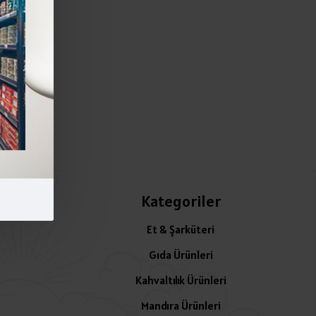
Kategoriler
Et & Şarküteri
Gıda Ürünleri
Kahvaltılık Ürünleri
Mandıra Ürünleri