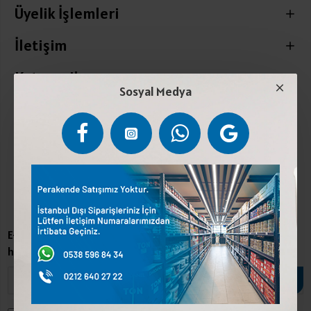
Üyelik İşlemleri
İletişim
Kategoriler
Sosyal Medya
Sosyal Medya
Kampanyalardan Haberdar Ol
E-Posta adresinizle bültene abone olarak kampanyalardan
haberdar olun.
EKLE