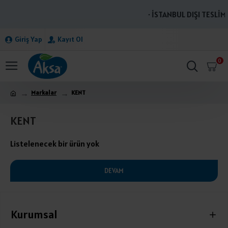
· İSTANBUL DIŞI TESLİMA
Giriş Yap
Kayıt Ol
0
Markalar
KENT
KENT
Listelenecek bir ürün yok
DEVAM
Kurumsal