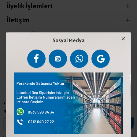
Üyelik İşlemleri
İletişim
Kategoriler
Sosyal Medya
Sosyal Medya
Kampanyalardan Haberdar Ol
E-Posta adresinizle bültene abone olarak kampanyalardan
haberdar olun.
EKLE