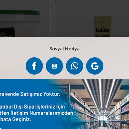
Sosyal Medya
NEZ KOVA 8 KG
TUKAŞ MAYONEZ POŞET SIKMA 9
,00 ₺
465,00 ₺
ETE EKLE
SEPETE EKLE