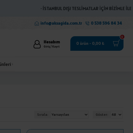
· İSTANBUL DIŞI TESLİMATLAR İÇİN BİZİMLE İLETİŞİME 
info@aksagida.com.tr
0 538 596 84 34
0
Hesabım
0 ürün - 0,00 ₺
Giriş / Kayıt
ünleri
Sırala:
Göster: