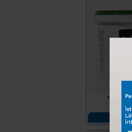
TUKAŞ MAYO
400
SEP