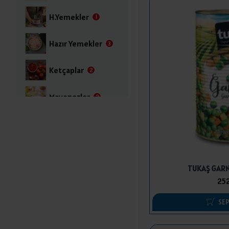
H.Yemekler
1
Hazır Yemekler
3
Ketçaplar
2
Mayonezler
2
Mısırlar
2
TİCARİ MALLAR
7
Yemeklik Soslar
TUKAŞ GARN
4
252
SEP