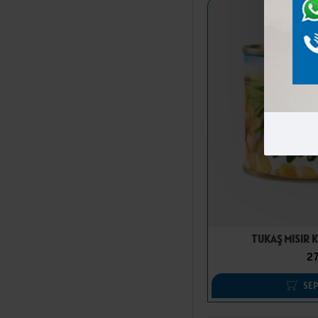
TUKAŞ MISIR 
27
SEP